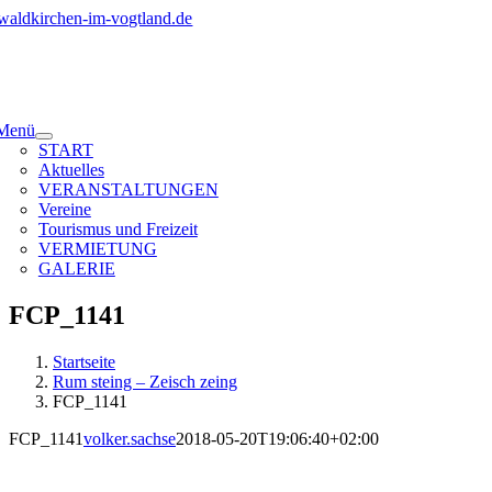
Zum
Inhalt
springen
Menü
START
Aktuelles
VERANSTALTUNGEN
Vereine
Tourismus und Freizeit
VERMIETUNG
GALERIE
FCP_1141
Startseite
Rum steing – Zeisch zeing
FCP_1141
FCP_1141
volker.sachse
2018-05-20T19:06:40+02:00