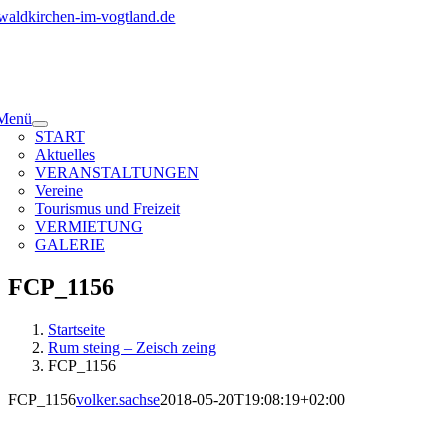
Zum
Inhalt
springen
Menü
START
Aktuelles
VERANSTALTUNGEN
Vereine
Tourismus und Freizeit
VERMIETUNG
GALERIE
FCP_1156
Startseite
Rum steing – Zeisch zeing
FCP_1156
FCP_1156
volker.sachse
2018-05-20T19:08:19+02:00