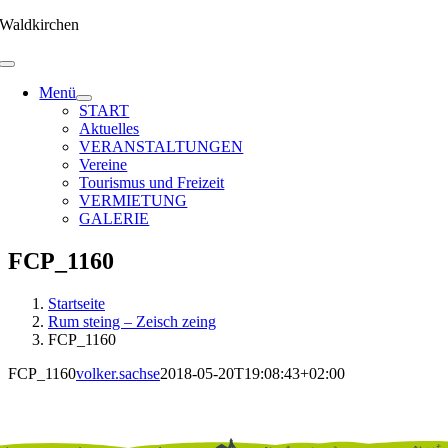
Zum
Waldkirchen
Inhalt
springen
Menü
START
Aktuelles
VERANSTALTUNGEN
Vereine
Tourismus und Freizeit
VERMIETUNG
GALERIE
FCP_1160
Startseite
Rum steing – Zeisch zeing
FCP_1160
FCP_1160
volker.sachse
2018-05-20T19:08:43+02:00