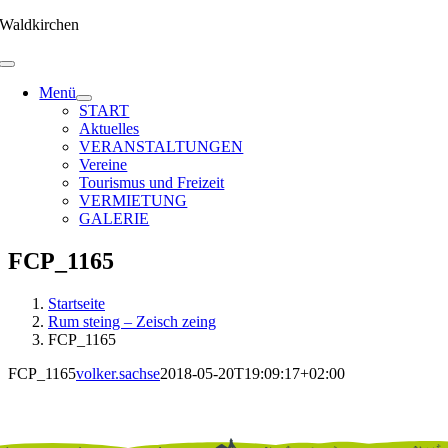
Zum
Waldkirchen
Inhalt
springen
Menü
START
Aktuelles
VERANSTALTUNGEN
Vereine
Tourismus und Freizeit
VERMIETUNG
GALERIE
FCP_1165
Startseite
Rum steing – Zeisch zeing
FCP_1165
FCP_1165
volker.sachse
2018-05-20T19:09:17+02:00