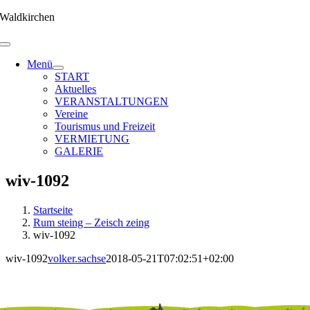
Zum
Waldkirchen
Inhalt
springen
Menü
START
Aktuelles
VERANSTALTUNGEN
Vereine
Tourismus und Freizeit
VERMIETUNG
GALERIE
wiv-1092
Startseite
Rum steing – Zeisch zeing
wiv-1092
wiv-1092
volker.sachse
2018-05-21T07:02:51+02:00