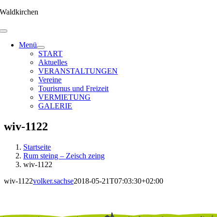
Zum
Waldkirchen
Inhalt
springen
Menü
START
Aktuelles
VERANSTALTUNGEN
Vereine
Tourismus und Freizeit
VERMIETUNG
GALERIE
wiv-1122
Startseite
Rum steing – Zeisch zeing
wiv-1122
wiv-1122
volker.sachse
2018-05-21T07:03:30+02:00