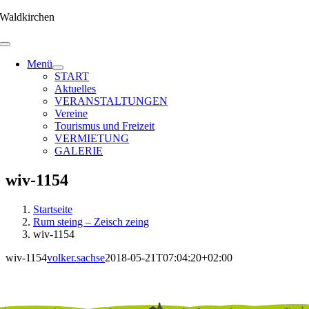
Zum
Waldkirchen
Inhalt
springen
Menü
START
Aktuelles
VERANSTALTUNGEN
Vereine
Tourismus und Freizeit
VERMIETUNG
GALERIE
wiv-1154
Startseite
Rum steing – Zeisch zeing
wiv-1154
wiv-1154
volker.sachse
2018-05-21T07:04:20+02:00