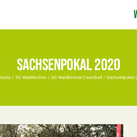
Sachsenpokal 2020
tseite
SG Waldkirchen
SG Waldkirchen Faustball
Sachsenpokal 