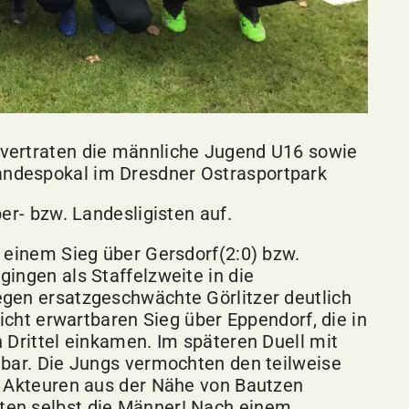
vertraten die männliche Jugend U16 sowie
ndespokal im Dresdner Ostrasportpark
er- bzw. Landesligisten auf.
 einem Sieg über Gersdorf(2:0) bzw.
ingen als Staffelzweite in die
gen ersatzgeschwächte Görlitzer deutlich
nicht erwartbaren Sieg über Eppendorf, die in
 Drittel einkamen. Im späteren Duell mit
tbar. Die Jungs vermochten den teilweise
n Akteuren aus der Nähe von Bautzen
ten selbst die Männer! Nach einem