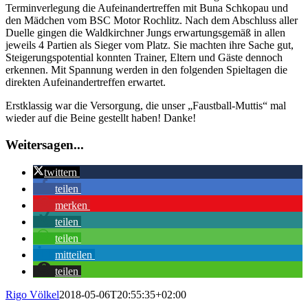
Terminverlegung die Aufeinandertreffen mit Buna Schkopau und
den Mädchen vom BSC Motor Rochlitz. Nach dem Abschluss aller
Duelle gingen die Waldkirchner Jungs erwartungsgemäß in allen
jeweils 4 Partien als Sieger vom Platz. Sie machten ihre Sache gut,
Steigerungspotential konnten Trainer, Eltern und Gäste dennoch
erkennen. Mit Spannung werden in den folgenden Spieltagen die
direkten Aufeinandertreffen erwartet.
Erstklassig war die Versorgung, die unser „Faustball-Muttis“ mal
wieder auf die Beine gestellt haben! Danke!
Weitersagen...
twittern
teilen
merken
teilen
teilen
mitteilen
teilen
Rigo Völkel
2018-05-06T20:55:35+02:00