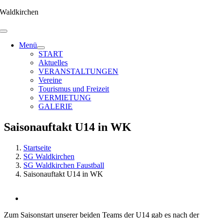
Zum
Waldkirchen
Inhalt
springen
Menü
START
Aktuelles
VERANSTALTUNGEN
Vereine
Tourismus und Freizeit
VERMIETUNG
GALERIE
Saisonauftakt U14 in WK
Startseite
SG Waldkirchen
SG Waldkirchen Faustball
Saisonauftakt U14 in WK
Zeige
grösseres
Zum Saisonstart unserer beiden Teams der U14 gab es nach der
Bild