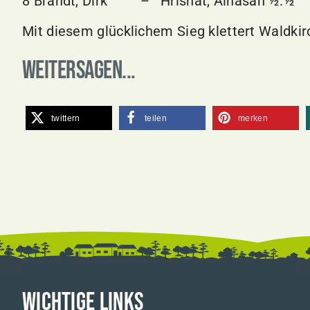
8 Brandt, Dirk – Hrishat, Alhasan ½:½
Mit diesem glücklichem Sieg klettert Waldki
Weitersagen...
twittern
teilen
merken
WICHTIGE LINKS