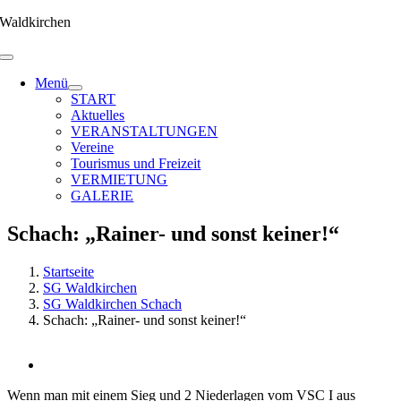
Zum
Waldkirchen
Inhalt
springen
Menü
START
Aktuelles
VERANSTALTUNGEN
Vereine
Tourismus und Freizeit
VERMIETUNG
GALERIE
Schach: „Rainer- und sonst keiner!“
Startseite
SG Waldkirchen
SG Waldkirchen Schach
Schach: „Rainer- und sonst keiner!“
Zeige
grösseres
Wenn man mit einem Sieg und 2 Niederlagen vom VSC I aus
Bild