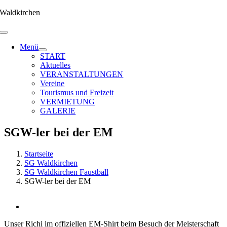
Zum
Waldkirchen
Inhalt
springen
Menü
START
Aktuelles
VERANSTALTUNGEN
Vereine
Tourismus und Freizeit
VERMIETUNG
GALERIE
SGW-ler bei der EM
Startseite
SG Waldkirchen
SG Waldkirchen Faustball
SGW-ler bei der EM
Zeige
grösseres
Unser Richi im offiziellen EM-Shirt beim Besuch der Meisterschaft
Bild