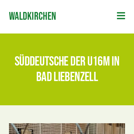
Zum
Inhalt
Waldkirchen
springen
Süddeutsche der U16m in
Bad Liebenzell
Zeige
grösseres