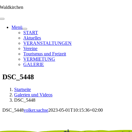
Zum
Waldkirchen
Inhalt
springen
Menü
START
Aktuelles
VERANSTALTUNGEN
Vereine
Tourismus und Freizeit
VERMIETUNG
GALERIE
DSC_5448
Startseite
Galerien und Videos
DSC_5448
DSC_5448
volker.sachse
2023-05-01T10:15:36+02:00