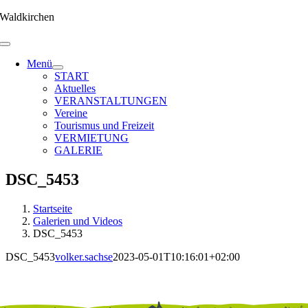
Zum
Waldkirchen
Inhalt
springen
Menü
START
Aktuelles
VERANSTALTUNGEN
Vereine
Tourismus und Freizeit
VERMIETUNG
GALERIE
DSC_5453
Startseite
Galerien und Videos
DSC_5453
DSC_5453
volker.sachse
2023-05-01T10:16:01+02:00