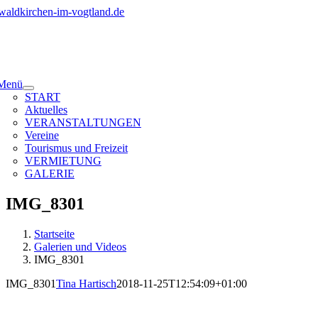
Zum
Inhalt
springen
Menü
START
Aktuelles
VERANSTALTUNGEN
Vereine
Tourismus und Freizeit
VERMIETUNG
GALERIE
IMG_8301
Startseite
Galerien und Videos
IMG_8301
IMG_8301
Tina Hartisch
2018-11-25T12:54:09+01:00