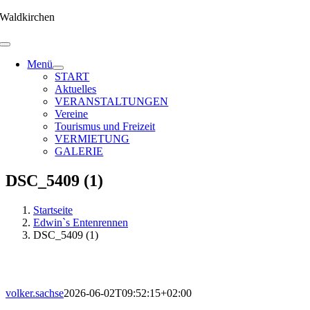
Zum
Waldkirchen
Inhalt
springen
Menü
START
Aktuelles
VERANSTALTUNGEN
Vereine
Tourismus und Freizeit
VERMIETUNG
GALERIE
DSC_5409 (1)
Startseite
Edwin`s Entenrennen
DSC_5409 (1)
volker.sachse
2026-06-02T09:52:15+02:00