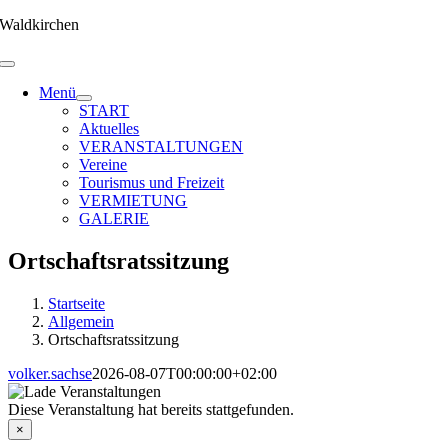
Zum
Waldkirchen
Inhalt
springen
Menü
START
Aktuelles
VERANSTALTUNGEN
Vereine
Tourismus und Freizeit
VERMIETUNG
GALERIE
Ortschaftsratssitzung
Startseite
Allgemein
Ortschaftsratssitzung
volker.sachse
2026-08-07T00:00:00+02:00
Diese Veranstaltung hat bereits stattgefunden.
×