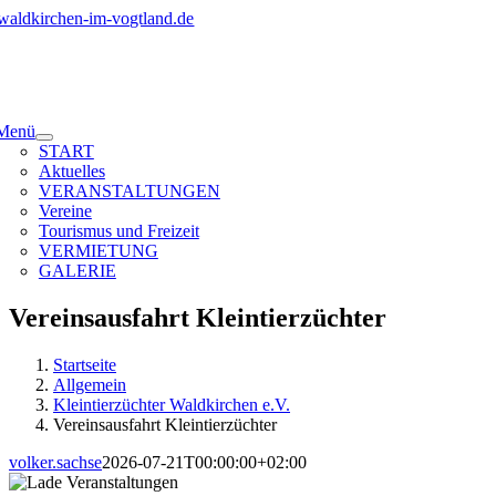
Zum
Inhalt
springen
Menü
START
Aktuelles
VERANSTALTUNGEN
Vereine
Tourismus und Freizeit
VERMIETUNG
GALERIE
Vereinsausfahrt Kleintierzüchter
Startseite
Allgemein
Kleintierzüchter Waldkirchen e.V.
Vereinsausfahrt Kleintierzüchter
volker.sachse
2026-07-21T00:00:00+02:00