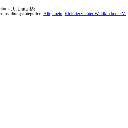
atum:
10. Juni 2023
ranstaltungskategorien:
Allgemein
,
Kleintierzüchter Waldkirchen e.V.