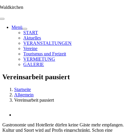
Zum
Waldkirchen
Inhalt
springen
Menü
START
Aktuelles
VERANSTALTUNGEN
Vereine
Tourismus und Freizeit
VERMIETUNG
GALERIE
Vereinsarbeit pausiert
Startseite
Allgemein
Vereinsarbeit pausiert
Zeige
grösseres
Gastronomie und Hotellerie dürfen keine Gäste mehr empfangen.
Bild
Kultur und Sport wird auf Profis eingeschränkt. Schon eine