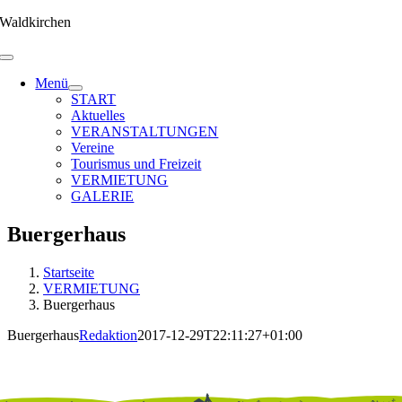
Zum
Waldkirchen
Inhalt
springen
Menü
START
Aktuelles
VERANSTALTUNGEN
Vereine
Tourismus und Freizeit
VERMIETUNG
GALERIE
Buergerhaus
Startseite
VERMIETUNG
Buergerhaus
Buergerhaus
Redaktion
2017-12-29T22:11:27+01:00