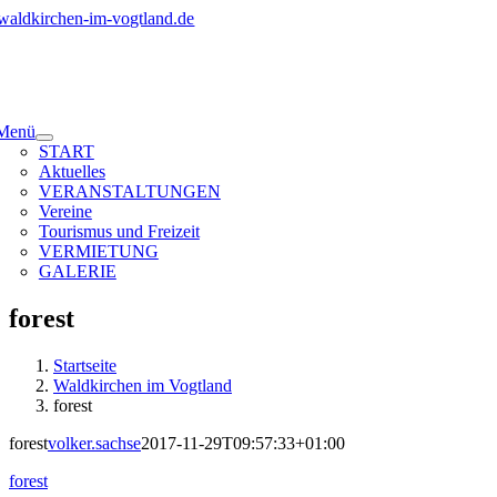
Zum
Inhalt
springen
Menü
START
Aktuelles
VERANSTALTUNGEN
Vereine
Tourismus und Freizeit
VERMIETUNG
GALERIE
forest
Startseite
Waldkirchen im Vogtland
forest
forest
volker.sachse
2017-11-29T09:57:33+01:00
forest