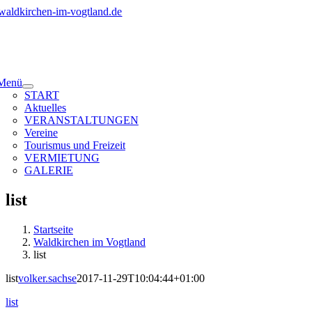
Zum
Inhalt
springen
Menü
START
Aktuelles
VERANSTALTUNGEN
Vereine
Tourismus und Freizeit
VERMIETUNG
GALERIE
list
Startseite
Waldkirchen im Vogtland
list
list
volker.sachse
2017-11-29T10:04:44+01:00
list