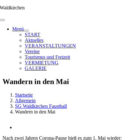
Zum
Waldkirchen
Inhalt
springen
Menü
START
Aktuelles
VERANSTALTUNGEN
Vereine
Tourismus und Freizeit
VERMIETUNG
GALERIE
Wandern in den Mai
Startseite
Allgemein
SG Waldkirchen Faustball
Wandern in den Mai
Zeige
grösseres
Nach zwei Jahren Corona-Pause hieß es zum 1. Mai wieder:
Bild