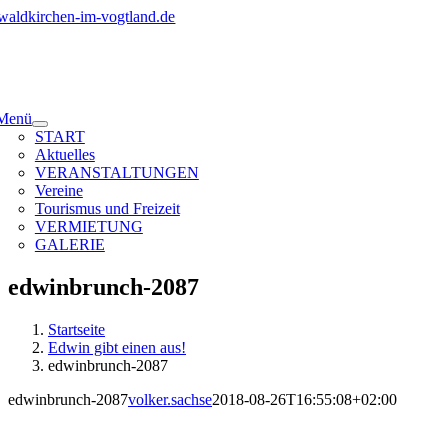
Zum
Inhalt
springen
Menü
START
Aktuelles
VERANSTALTUNGEN
Vereine
Tourismus und Freizeit
VERMIETUNG
GALERIE
edwinbrunch-2087
Startseite
Edwin gibt einen aus!
edwinbrunch-2087
edwinbrunch-2087
volker.sachse
2018-08-26T16:55:08+02:00