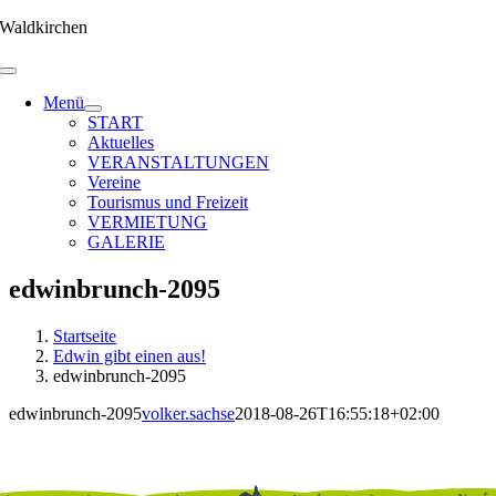
Zum
Waldkirchen
Inhalt
springen
Menü
START
Aktuelles
VERANSTALTUNGEN
Vereine
Tourismus und Freizeit
VERMIETUNG
GALERIE
edwinbrunch-2095
Startseite
Edwin gibt einen aus!
edwinbrunch-2095
edwinbrunch-2095
volker.sachse
2018-08-26T16:55:18+02:00