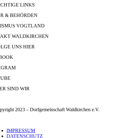
ICHTIGE LINKS
R & BEHÖRDEN
ISMUS VOGTLAND
AKT WALDKIRCHEN
OLGE UNS HIER
BOOK
AGRAM
UBE
ER SIND WIR
pyright 2023 – Dorfgemeinschaft Waldkirchen e.V.
oggle
avigation
IMPRESSUM
DATENSCHUTZ