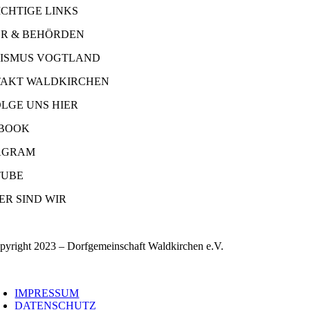
ICHTIGE LINKS
R & BEHÖRDEN
ISMUS VOGTLAND
AKT WALDKIRCHEN
OLGE UNS HIER
BOOK
AGRAM
UBE
ER SIND WIR
pyright 2023 – Dorfgemeinschaft Waldkirchen e.V.
oggle
avigation
IMPRESSUM
DATENSCHUTZ