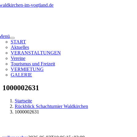
Zum
Inhalt
springen
Menü
START
Aktuelles
VERANSTALTUNGEN
Vereine
Tourismus und Freizeit
VERMIETUNG
GALERIE
1000002631
Startseite
Rückblick Schachturnier Waldkirchen
1000002631