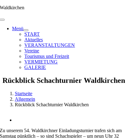
Zum
Waldkirchen
Inhalt
springen
Menü
START
Aktuelles
VERANSTALTUNGEN
Vereine
Tourismus und Freizeit
VERMIETUNG
GALERIE
Rückblick Schachturnier Waldkirchen
Startseite
Allgemein
Rückblick Schachturnier Waldkirchen
Zeige
grösseres
Zu unserem 54. Waldkirchner Einladungsturnier trafen sich am
Bild
Samstag pünktlich – so sind Schachspieler – um neun Uhr 32