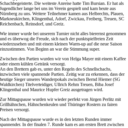
Schachbegeisterte. Die weiteste Anreise hatte Tim Bursian. Er hat als
Jugendlicher lange bei uns im Verein gespielt und kam heute aus
Nürnberg zu uns. Weitere Teilnehmer kamen aus Helbrechts, Plauen,
Markneukirchen, Klingenthal, Adorf, Zwickau, Freiberg, Treuen, SC
Reichenbach, Reinsdorf, und Greiz.
Wie immer wurde bei unserem Turnier nicht alles bierernst genommen
und es überwog die Freude, sich nach der punktspielfreien Zeit
wiederzusehen und mit einem kleinen Warm-up auf die neue Saison
einzustimmen. Von Beginn an war die Stimmung super.
Zwischen den Partien wurden wir von Helga Mayer mit einem Kaffee
oder einem kühlen Getränk versorgt.
An den Brettern gab es, unter den Regeln des Schnellschachs,
inzwischen viele spannende Partien. Zeitig war zu erkennen, dass der
heutige Sieger unseres Wanderpokals zwischen Bernd Hiemer (SG
Waldkirchen) Titelverteidiger, Ullrich Rehm Treuen, Biba Josef
Klingenthal und Maurice Hupfer Greiz ausgetragen wird.
Zur Mittagspause wurden wir wieder perfekt von Jürgen Perlitz mit
Grillhähnchen, Hähnchenkeulen und Thüringer Rostern zu fairen
Preisen versorgt.
Nach der Mittagspause wurde es in den letzten Runden immer
spannender. In der finalen 7. Runde kam es am ersten Brett zwischen