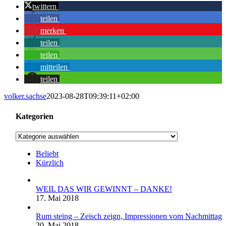
twittern
teilen
merken
teilen
teilen
mitteilen
teilen
volker.sachse
2023-08-28T09:39:11+02:00
Kategorien
Kategorien
Beliebt
Kürzlich
WEIL DAS WIR GEWINNT – DANKE!
17. Mai 2018
Rum steing – Zeisch zeign, Impressionen vom Nachmittag
20. Mai 2018