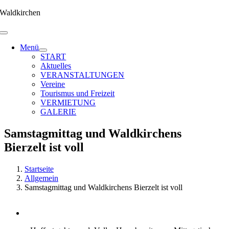
Zum
Waldkirchen
Inhalt
springen
Menü
START
Aktuelles
VERANSTALTUNGEN
Vereine
Tourismus und Freizeit
VERMIETUNG
GALERIE
Samstagmittag und Waldkirchens
Bierzelt ist voll
Startseite
Allgemein
Samstagmittag und Waldkirchens Bierzelt ist voll
Zeige
grösseres