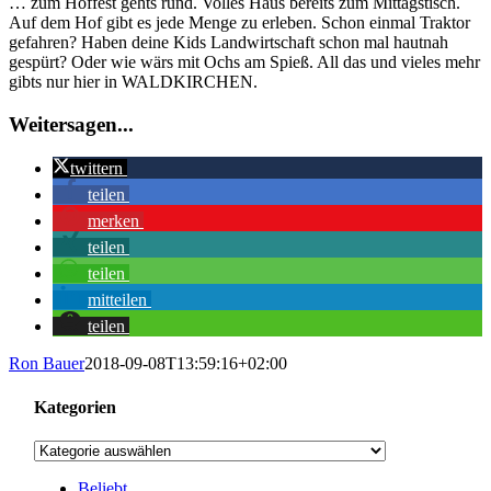
… zum Hoffest gehts rund. Volles Haus bereits zum Mittagstisch.
Bild
Auf dem Hof gibt es jede Menge zu erleben. Schon einmal Traktor
gefahren? Haben deine Kids Landwirtschaft schon mal hautnah
gespürt? Oder wie wärs mit Ochs am Spieß. All das und vieles mehr
gibts nur hier in WALDKIRCHEN.
Weitersagen...
twittern
teilen
merken
teilen
teilen
mitteilen
teilen
Ron Bauer
2018-09-08T13:59:16+02:00
Kategorien
Kategorien
Beliebt