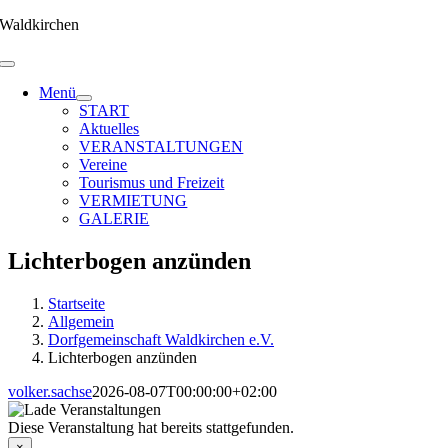
Zum
Waldkirchen
Inhalt
springen
Menü
START
Aktuelles
VERANSTALTUNGEN
Vereine
Tourismus und Freizeit
VERMIETUNG
GALERIE
Lichterbogen anzünden
Startseite
Allgemein
Dorfgemeinschaft Waldkirchen e.V.
Lichterbogen anzünden
volker.sachse
2026-08-07T00:00:00+02:00
Diese Veranstaltung hat bereits stattgefunden.
×