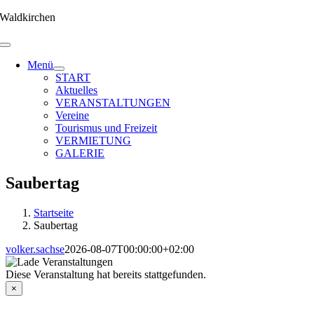
Zum
Waldkirchen
Inhalt
springen
Menü
START
Aktuelles
VERANSTALTUNGEN
Vereine
Tourismus und Freizeit
VERMIETUNG
GALERIE
Saubertag
Startseite
Saubertag
volker.sachse
2026-08-07T00:00:00+02:00
Diese Veranstaltung hat bereits stattgefunden.
×