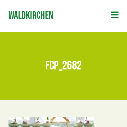
Zum
Inhalt
Waldkirchen
springen
FCP_2682