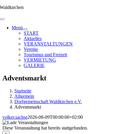
Zum
Waldkirchen
Inhalt
springen
Menü
START
Aktuelles
VERANSTALTUNGEN
Vereine
Tourismus und Freizeit
VERMIETUNG
GALERIE
Adventsmarkt
Startseite
Allgemein
Dorfgemeinschaft Waldkirchen e.V.
Adventsmarkt
volker.sachse
2026-08-09T00:00:00+02:00
Diese Veranstaltung hat bereits stattgefunden.
×