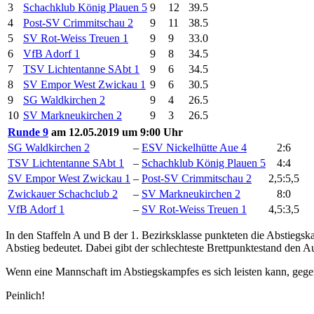
3
Schachklub König Plauen 5
9
12
39.5
4
Post-SV Crimmitschau 2
9
11
38.5
5
SV Rot-Weiss Treuen 1
9
9
33.0
6
VfB Adorf 1
9
8
34.5
7
TSV Lichtentanne SAbt 1
9
6
34.5
8
SV Empor West Zwickau 1
9
6
30.5
9
SG Waldkirchen 2
9
4
26.5
10
SV Markneukirchen 2
9
3
26.5
Runde 9
am 12.05.2019 um 9:00 Uhr
SG Waldkirchen 2
–
ESV Nickelhütte Aue 4
2:6
TSV Lichtentanne SAbt 1
–
Schachklub König Plauen 5
4:4
SV Empor West Zwickau 1
–
Post-SV Crimmitschau 2
2,5:5,5
Zwickauer Schachclub 2
–
SV Markneukirchen 2
8:0
VfB Adorf 1
–
SV Rot-Weiss Treuen 1
4,5:3,5
In den Staffeln A und B der 1. Bezirksklasse punkteten die Abstiegs
Abstieg bedeutet. Dabei gibt der schlechteste Brettpunktestand den A
Wenn eine Mannschaft im Abstiegskampfes es sich leisten kann, gegen d
Peinlich!