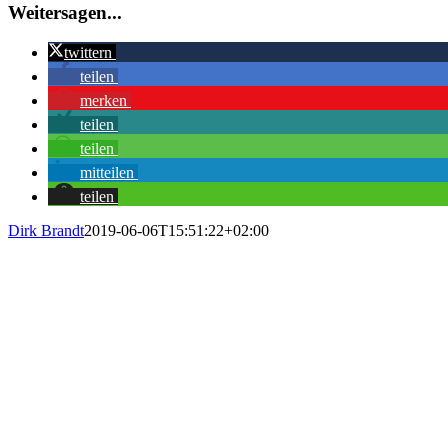
Weitersagen...
twittern
teilen
merken
teilen
teilen
mitteilen
teilen
Dirk Brandt
2019-06-06T15:51:22+02:00