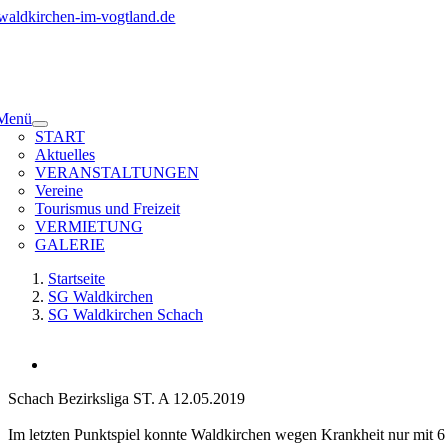
Zum
Inhalt
springen
Menü
START
Aktuelles
VERANSTALTUNGEN
Vereine
Tourismus und Freizeit
VERMIETUNG
GALERIE
Startseite
SG Waldkirchen
SG Waldkirchen Schach
Zeige
grösseres
Schach Bezirksliga ST. A 12.05.2019
Bild
Im letzten Punktspiel konnte Waldkirchen wegen Krankheit nur mit 6 