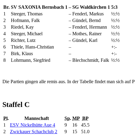
Br.
SV SAXONIA Bernsbach 1
–
SG Waldkirchen 1
5:3
1
Steeger, Thomas
–
Fenderl, Markus
½:½
2
Hofmann, Falk
–
Gündel, Bernd
½:½
3
Riedel, Kay
–
Fenderl, Hermann
½:½
4
Steeger, Michael
–
Mothes, Rainer
½:½
5
Richter, Lutz
–
Gündel, Karl
½:½
6
Thiele, Hans-Christian
–
+:-
7
Birk, Klaus
–
+:-
8
Lohrmann, Siegfried
–
Blechschmidt, Falk
½:½
Die Partien gingen alle remis aus. In der Tabelle findet man sich auf
Staffel C
Pl.
Mannschaft
Sp.
MP
BP
1
ESV Nickelhütte Aue 4
9
16
45.5
2
Zwickauer Schachclub 2
9
15
51.0