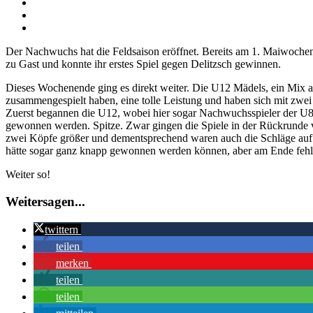
Zeige
grösseres
Bild
Der Nachwuchs hat die Feldsaison eröffnet. Bereits am 1. Maiwochen
zu Gast und konnte ihr erstes Spiel gegen Delitzsch gewinnen.
Dieses Wochenende ging es direkt weiter. Die U12 Mädels, ein Mix au
zusammengespielt haben, eine tolle Leistung und haben sich mit zwe
Zuerst begannen die U12, wobei hier sogar Nachwuchsspieler der U8 m
gewonnen werden. Spitze. Zwar gingen die Spiele in der Rückrunde ve
zwei Köpfe größer und dementsprechend waren auch die Schläge auf
hätte sogar ganz knapp gewonnen werden können, aber am Ende fehlte
Weiter so!
Weitersagen...
twittern
teilen
merken
teilen
teilen