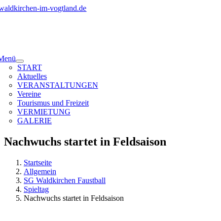
Zum
Inhalt
springen
Menü
START
Aktuelles
VERANSTALTUNGEN
Vereine
Tourismus und Freizeit
VERMIETUNG
GALERIE
Nachwuchs startet in Feldsaison
Startseite
Allgemein
SG Waldkirchen Faustball
Spieltag
Nachwuchs startet in Feldsaison