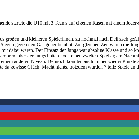
ende startete die U10 mit 3 Teams auf eigenen Rasen mit einem Jeder-g
s großen und kleineren Spielerinnen, zu nochmal nach Delitzsch gefahre
i Siegen gegen den Gastgeber belohnt. Zur gleichen Zeit waren die Jun
it dabei waren. Der Einsatz der Jungs war absolute Klasse und so kon
rloren, aber der Jungs hatten noch einen zweiten Spieltag am Nachmitta
 einem anderen Niveau. Dennoch konnten auch immer wieder Punkte au
 da gewisse Glück. Macht nichts, trotzdem wurden 7 tolle Spiele an d