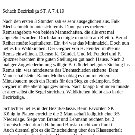
Schach Bezirksliga ST. A 7.4.19
Nach den ersten 3 Stunden sah es sehr ausgeglichen aus. Falk
Blechschmidt trennte sich remis. Dann gab es mehrere
Remisangebote von beiden Mannschaften, die alle erst mal
abgelehnt wurden. Doch dann einigte man sich am Brett 5. Bernd
Reiher mußte kapitulieren. Ein 4:4 war das Minimalziel. Doch nun
lief es für Waldkirchen. Der Gegner von H. Fenderl mußte ins
Remis einwilligen. Ebenso K. Gündel. Und M. Fenderl und F.
Spitzner brachten ihre guten Stellungen gut nach Hause. Nach 2-
maliger Zugwiederholung willigte B. Gündel bei guter Stellung ins
Remis ein, was mindestens das Unentschieden sicherte. Dem
Mannschaftsleiter Rainer Mothes oblag es nun mit einem
Minusbauern noch ein Remis für den Sieg zu erkämpfen. Sein
Gegner mußte allerdings gewinnen. Nach knapp 6 Stunden musste
er aber selbst die Segel streichen. Waldkirchen bleibt also in der
Bezirksliga.
Schlechter lief es in der Bezirksklasse. Beim Favoriten SK
König in Plauen erreichte die 2.Mannschaft lediglich eine 3:5
Niederlage. Siege von Brandt und Lehmann reichten bei 2
Unentschieden durch Hahn und Bursian nicht zum Punkt.
Auch diesmal gibt es die Entscheidung über den Klassenerhalt