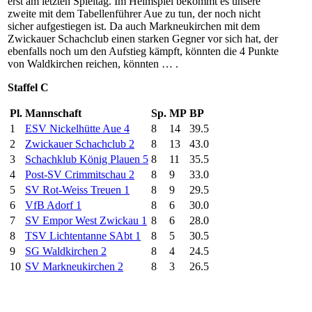
erst am letzten Spieltag. Im Heimspiel bekommt es unsere
zweite mit dem Tabellenführer Aue zu tun, der noch nicht
sicher aufgestiegen ist. Da auch Markneukirchen mit dem
Zwickauer Schachclub einen starken Gegner vor sich hat, der
ebenfalls noch um den Aufstieg kämpft, könnten die 4 Punkte
von Waldkirchen reichen, könnten … .
Staffel C
Pl.
Mannschaft
Sp.
MP
BP
1
ESV Nickelhütte Aue 4
8
14
39.5
2
Zwickauer Schachclub 2
8
13
43.0
3
Schachklub König Plauen 5
8
11
35.5
4
Post-SV Crimmitschau 2
8
9
33.0
5
SV Rot-Weiss Treuen 1
8
9
29.5
6
VfB Adorf 1
8
6
30.0
7
SV Empor West Zwickau 1
8
6
28.0
8
TSV Lichtentanne SAbt 1
8
5
30.5
9
SG Waldkirchen 2
8
4
24.5
10
SV Markneukirchen 2
8
3
26.5