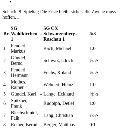
Zeige
grösseres
Schach: 8. Spieltag Die Erste bleibt sicher- die Zweite muss
Bild
hoffen…
SG
SG CX
Br.
Waldkirchen
–
Schwarzenberg-
5:3
1
Raschau 1
Fenderl,
1
–
Bach, Michael
1:0
Markus
Gündel,
2
–
Schwaß, Ulrich
½:½
Bernd
Fenderl,
3
–
Fuchs, Roland
½:½
Hermann
Mothes,
4
–
Wehnert, Heinz
1:0
Rainer
5
Gündel, Karl
–
Lange, Eckhard
½:½
Spitzner,
6
–
Rudolph, Detlef
1:0
Frank
Blechschmidt,
7
–
Lang, Christian
½:½
Falk
8
Reiher, Bernd
–
Berger, Matthias
0:1