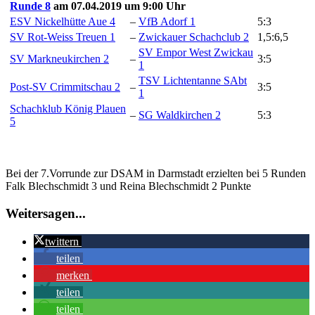
Runde 8
am 07.04.2019 um 9:00 Uhr
ESV Nickelhütte Aue 4
–
VfB Adorf 1
5:3
SV Rot-Weiss Treuen 1
–
Zwickauer Schachclub 2
1,5:6,5
SV Empor West Zwickau
SV Markneukirchen 2
–
3:5
1
TSV Lichtentanne SAbt
Post-SV Crimmitschau 2
–
3:5
1
Schachklub König Plauen
–
SG Waldkirchen 2
5:3
5
Bei der 7.Vorrunde zur DSAM in Darmstadt erzielten bei 5 Runden
Falk Blechschmidt 3 und Reina Blechschmidt 2 Punkte
Weitersagen...
twittern
teilen
merken
teilen
teilen