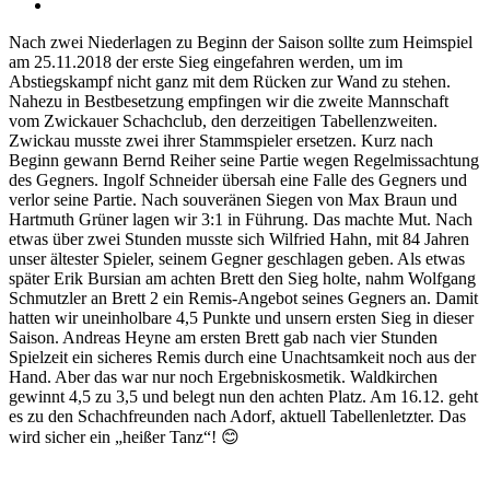
Zeige
grösseres
Nach zwei Niederlagen zu Beginn der Saison sollte zum Heimspiel
Bild
am 25.11.2018 der erste Sieg eingefahren werden, um im
Abstiegskampf nicht ganz mit dem Rücken zur Wand zu stehen.
Nahezu in Bestbesetzung empfingen wir die zweite Mannschaft
vom Zwickauer Schachclub, den derzeitigen Tabellenzweiten.
Zwickau musste zwei ihrer Stammspieler ersetzen. Kurz nach
Beginn gewann Bernd Reiher seine Partie wegen Regelmissachtung
des Gegners. Ingolf Schneider übersah eine Falle des Gegners und
verlor seine Partie. Nach souveränen Siegen von Max Braun und
Hartmuth Grüner lagen wir 3:1 in Führung. Das machte Mut. Nach
etwas über zwei Stunden musste sich Wilfried Hahn, mit 84 Jahren
unser ältester Spieler, seinem Gegner geschlagen geben. Als etwas
später Erik Bursian am achten Brett den Sieg holte, nahm Wolfgang
Schmutzler an Brett 2 ein Remis-Angebot seines Gegners an. Damit
hatten wir uneinholbare 4,5 Punkte und unsern ersten Sieg in dieser
Saison. Andreas Heyne am ersten Brett gab nach vier Stunden
Spielzeit ein sicheres Remis durch eine Unachtsamkeit noch aus der
Hand. Aber das war nur noch Ergebniskosmetik. Waldkirchen
gewinnt 4,5 zu 3,5 und belegt nun den achten Platz. Am 16.12. geht
es zu den Schachfreunden nach Adorf, aktuell Tabellenletzter. Das
wird sicher ein „heißer Tanz“! 😊